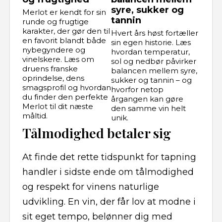
syre, sukker og
Merlot er kendt for sin
tannin
runde og frugtige
karakter, der gør den til
Hvert års høst fortæller
en favorit blandt både
sin egen historie. Læs
nybegyndere og
hvordan temperatur,
vinelskere. Læs om
sol og nedbør påvirker
druens franske
balancen mellem syre,
oprindelse, dens
sukker og tannin – og
smagsprofil og hvordan
hvorfor netop
du finder den perfekte
årgangen kan gøre
Merlot til dit næste
den samme vin helt
måltid.
unik.
Tålmodighed betaler sig
At finde det rette tidspunkt for tapning
handler i sidste ende om tålmodighed
og respekt for vinens naturlige
udvikling. En vin, der får lov at modne i
sit eget tempo, belønner dig med