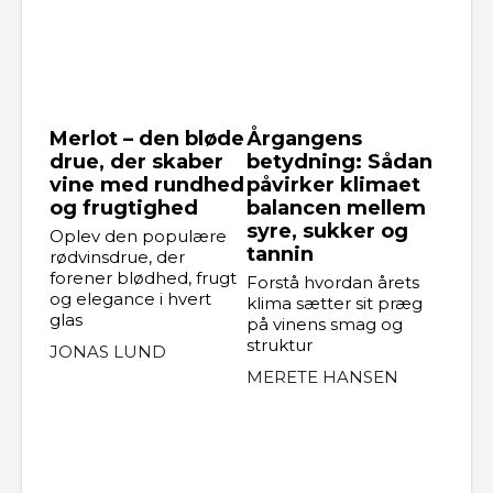
Merlot – den bløde
Årgangens
drue, der skaber
betydning: Sådan
vine med rundhed
påvirker klimaet
og frugtighed
balancen mellem
syre, sukker og
Oplev den populære
tannin
rødvinsdrue, der
forener blødhed, frugt
Forstå hvordan årets
og elegance i hvert
klima sætter sit præg
glas
på vinens smag og
struktur
JONAS LUND
MERETE HANSEN