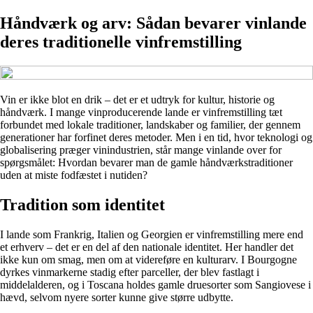
Håndværk og arv: Sådan bevarer vinlande
deres traditionelle vinfremstilling
Vin er ikke blot en drik – det er et udtryk for kultur, historie og
håndværk. I mange vinproducerende lande er vinfremstilling tæt
forbundet med lokale traditioner, landskaber og familier, der gennem
generationer har forfinet deres metoder. Men i en tid, hvor teknologi og
globalisering præger vinindustrien, står mange vinlande over for
spørgsmålet: Hvordan bevarer man de gamle håndværkstraditioner
uden at miste fodfæstet i nutiden?
Tradition som identitet
I lande som Frankrig, Italien og Georgien er vinfremstilling mere end
et erhverv – det er en del af den nationale identitet. Her handler det
ikke kun om smag, men om at videreføre en kulturarv. I Bourgogne
dyrkes vinmarkerne stadig efter parceller, der blev fastlagt i
middelalderen, og i Toscana holdes gamle druesorter som Sangiovese i
hævd, selvom nyere sorter kunne give større udbytte.