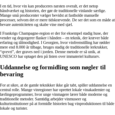
I en tid, hvor vin kan produceres næsten overalt, er det netop
håndværket og historien, der gør de traditionelle vinlande særlige.
Mange små producenter vælger bevidst at fastholde manuelle
processer, selvom det er mere tidskrævende. De ser det som en måde at
bevare autenticiteten og skabe vine med sjæl.
I Frankrigs Champagne-region er der for eksempel stadig huse, der
vender og degorgerer flasker i hånden – en teknik, der kræver både
erfaring og tålmodighed. I Georgien, hvor vinfremstilling har rødder
mere end 8.000 år tilbage, bruges stadig de traditionelle lerkrukker,
“qvevri”, der graves ned i jorden. Denne metode er så unik, at
UNESCO har optaget den på listen over immateriel kulturarv.
Uddannelse og formidling som nøgler til
bevaring
For at sikre, at de gamle teknikker ikke går tabt, spiller uddannelse en
central rolle. Mange vinregioner har oprettet lokale vinakademier og
lærlingeprogrammer, hvor unge vinmagere lærer både moderne og
traditionelle metoder. Samtidig arbejder vinmuseer og
kulturinstitutioner på at formidle historien bag vinproduktionen til både
lokale og turister.