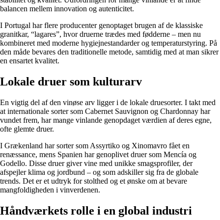
balancen mellem innovation og autenticitet.
I Portugal har flere producenter genoptaget brugen af de klassiske
granitkar, “lagares”, hvor druerne trædes med fødderne – men nu
kombineret med moderne hygiejnestandarder og temperaturstyring. På
den måde bevares den traditionelle metode, samtidig med at man sikrer
en ensartet kvalitet.
Lokale druer som kulturarv
En vigtig del af den vinøse arv ligger i de lokale druesorter. I takt med
at internationale sorter som Cabernet Sauvignon og Chardonnay har
vundet frem, har mange vinlande genopdaget værdien af deres egne,
ofte glemte druer.
I Grækenland har sorter som Assyrtiko og Xinomavro fået en
renæssance, mens Spanien har genoplivet druer som Mencía og
Godello. Disse druer giver vine med unikke smagsprofiler, der
afspejler klima og jordbund – og som adskiller sig fra de globale
trends. Det er et udtryk for stolthed og et ønske om at bevare
mangfoldigheden i vinverdenen.
Håndværkets rolle i en global industri