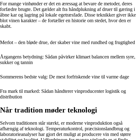
For mange vinbønder er det en æressag at bevare de metoder, deres
forfædre brugte. Det gælder alt fra håndplukning af druer til gæring i
åbne kar og lagring på lokale egetræsfade. Disse teknikker giver ikke
blot vinen karakter – de fortæller en historie om stedet, hvor den er
skabt.
Merlot – den bløde drue, der skaber vine med rundhed og frugtighed
Årgangens betydning: Sådan påvirker klimaet balancen mellem syre,
sukker og tannin
Sommerens bedste valg: De mest forfriskende vine til varme dage
Fra mark til marked: Sådan håndterer vinproducenter logistik og
distribution
Når tradition møder teknologi
Selvom traditionen står stærkt, er moderne vinproduktion også
afhængig af teknologi. Temperaturkontrol, præcisionslandbrug og
laboratorieanalyser har gjort det muligt at producere vin med større
stabilitet og kvalitet. Udfordringen for mange vinlande er at finde