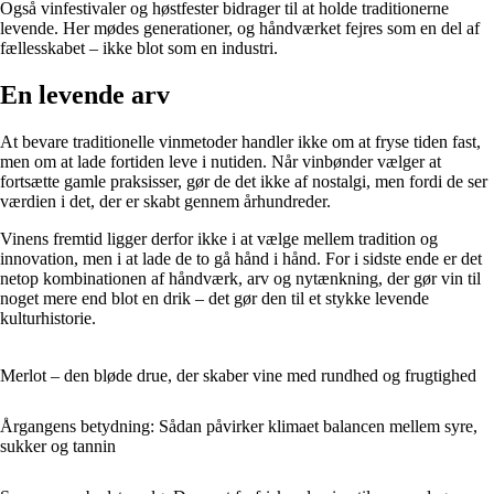
Også vinfestivaler og høstfester bidrager til at holde traditionerne
levende. Her mødes generationer, og håndværket fejres som en del af
fællesskabet – ikke blot som en industri.
En levende arv
At bevare traditionelle vinmetoder handler ikke om at fryse tiden fast,
men om at lade fortiden leve i nutiden. Når vinbønder vælger at
fortsætte gamle praksisser, gør de det ikke af nostalgi, men fordi de ser
værdien i det, der er skabt gennem århundreder.
Vinens fremtid ligger derfor ikke i at vælge mellem tradition og
innovation, men i at lade de to gå hånd i hånd. For i sidste ende er det
netop kombinationen af håndværk, arv og nytænkning, der gør vin til
noget mere end blot en drik – det gør den til et stykke levende
kulturhistorie.
Merlot – den bløde drue, der skaber vine med rundhed og frugtighed
Årgangens betydning: Sådan påvirker klimaet balancen mellem syre,
sukker og tannin