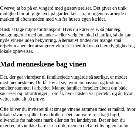
Overvej at bo på en vingård med gæsteværelser. Det giver en unik
mulighed for at følge livet på gården tæt – fra morgenens arbejde i
marken til aftensmaden med vin fra husets egen kælder.
Husk at tage højde for transport. Hvis du kører selv, så planlæg
smagningerne med omtanke – eller vælg en lokal chauffør, så du kan
nyde vinene uden bekymring. Alternativt findes der mange små
rejsebureauer, der arrangerer vinrejser med fokus på bæredygtighed og
lokale oplevelser.
Mød menneskene bag vinen
Det, der gør vinrejser til familieejede vingårde så særlige, er mødet
med menneskene. Du får lov at se, hvordan passion og tradition
smelter sammen i arbejdet. Mange familier fortæller åbent om både
succeser og udfordringer – om år, hvor høsten var perfekt, og år, hvor
vejret satte alt på prøve.
Ofte bliver du inviteret til at smage vinene sammen med et måltid, hvor
lokale råvarer spiller hovedrollen. Det kan være friskbagt brød,
olivenolie fra naboens mark eller ost fra landsbyen. Det er her, du
mærker, at vin ikke bare er en drik, men en del af et liv og en kultur.