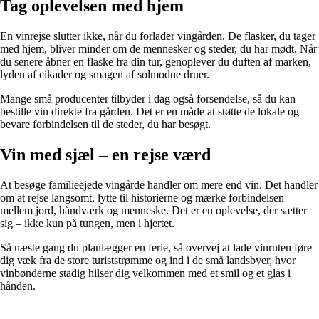
Tag oplevelsen med hjem
En vinrejse slutter ikke, når du forlader vingården. De flasker, du tager
med hjem, bliver minder om de mennesker og steder, du har mødt. Når
du senere åbner en flaske fra din tur, genoplever du duften af marken,
lyden af cikader og smagen af solmodne druer.
Mange små producenter tilbyder i dag også forsendelse, så du kan
bestille vin direkte fra gården. Det er en måde at støtte de lokale og
bevare forbindelsen til de steder, du har besøgt.
Vin med sjæl – en rejse værd
At besøge familieejede vingårde handler om mere end vin. Det handler
om at rejse langsomt, lytte til historierne og mærke forbindelsen
mellem jord, håndværk og menneske. Det er en oplevelse, der sætter
sig – ikke kun på tungen, men i hjertet.
Så næste gang du planlægger en ferie, så overvej at lade vinruten føre
dig væk fra de store turiststrømme og ind i de små landsbyer, hvor
vinbønderne stadig hilser dig velkommen med et smil og et glas i
hånden.