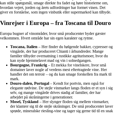
kan stille spørgsmål, smage direkte fra fadet og høre historierne om,
hvordan vejret, jorden og årets udfordringer har formet vinen. Det
giver en forståelse, som ingen vinbutik eller supermarked kan tilbyde.
Vinrejser i Europa – fra Toscana til Douro
Europa bugner af vinområder, hvor små producenter byder gæster
velkommen. Hvert område har sin egen karakter og rytme.
Toscana, Italien
– Her finder du bølgende bakker, cypresser og
vingårde, der har produceret Chianti i århundreder. Mange
familier tilbyder overnatning i rustikke agriturismoer, hvor du
kan nyde hjemmelavet mad og vin i solnedgangen.
Bourgogne, Frankrig
– Et mekka for vinelskere, hvor små
domainer laver nogle af verdens mest eftertragtede vine. Her
handler det om terroir – og du kan smage forskellen fra mark til
mark.
Douro-dalen, Portugal
– Kendt for portvin, men også for
elegante rødvine. De stejle vinmarker langs floden er et syn i sig
selv, og mange vingårde drives stadig af familier, der har
arbejdet på skråningerne i generationer.
Mosel, Tyskland
– Her slynger floden sig mellem vinmarker,
der klamrer sig til de stejle skråninger. De små producenter laver
sprøde, mineralske riesling-vine og tager sig gerne tid til en snak