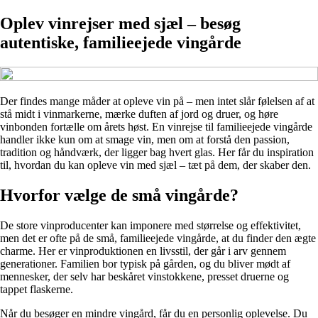
Oplev vinrejser med sjæl – besøg
autentiske, familieejede vingårde
Der findes mange måder at opleve vin på – men intet slår følelsen af at
stå midt i vinmarkerne, mærke duften af jord og druer, og høre
vinbonden fortælle om årets høst. En vinrejse til familieejede vingårde
handler ikke kun om at smage vin, men om at forstå den passion,
tradition og håndværk, der ligger bag hvert glas. Her får du inspiration
til, hvordan du kan opleve vin med sjæl – tæt på dem, der skaber den.
Hvorfor vælge de små vingårde?
De store vinproducenter kan imponere med størrelse og effektivitet,
men det er ofte på de små, familieejede vingårde, at du finder den ægte
charme. Her er vinproduktionen en livsstil, der går i arv gennem
generationer. Familien bor typisk på gården, og du bliver mødt af
mennesker, der selv har beskåret vinstokkene, presset druerne og
tappet flaskerne.
Når du besøger en mindre vingård, får du en personlig oplevelse. Du