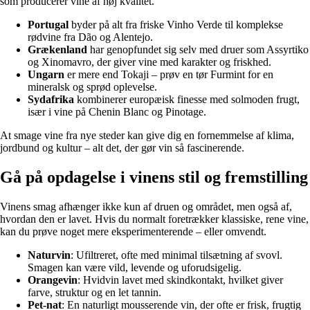
som producerer vine af høj kvalitet.
Portugal
byder på alt fra friske Vinho Verde til komplekse
rødvine fra Dão og Alentejo.
Grækenland
har genopfundet sig selv med druer som Assyrtiko
og Xinomavro, der giver vine med karakter og friskhed.
Ungarn
er mere end Tokaji – prøv en tør Furmint for en
mineralsk og sprød oplevelse.
Sydafrika
kombinerer europæisk finesse med solmoden frugt,
især i vine på Chenin Blanc og Pinotage.
At smage vine fra nye steder kan give dig en fornemmelse af klima,
jordbund og kultur – alt det, der gør vin så fascinerende.
Gå på opdagelse i vinens stil og fremstilling
Vinens smag afhænger ikke kun af druen og området, men også af,
hvordan den er lavet. Hvis du normalt foretrækker klassiske, rene vine,
kan du prøve noget mere eksperimenterende – eller omvendt.
Naturvin
: Ufiltreret, ofte med minimal tilsætning af svovl.
Smagen kan være vild, levende og uforudsigelig.
Orangevin
: Hvidvin lavet med skindkontakt, hvilket giver
farve, struktur og en let tannin.
Pet-nat
: En naturligt mousserende vin, der ofte er frisk, frugtig