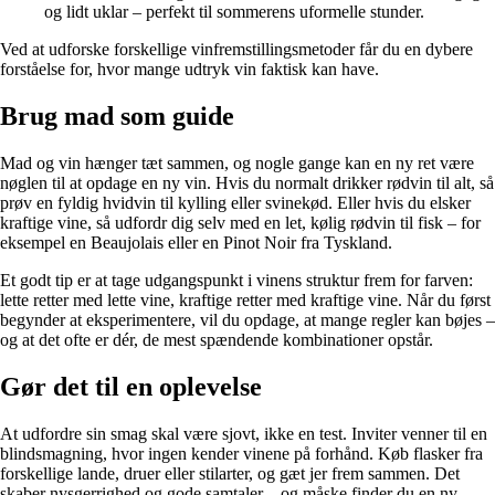
og lidt uklar – perfekt til sommerens uformelle stunder.
Ved at udforske forskellige vinfremstillingsmetoder får du en dybere
forståelse for, hvor mange udtryk vin faktisk kan have.
Brug mad som guide
Mad og vin hænger tæt sammen, og nogle gange kan en ny ret være
nøglen til at opdage en ny vin. Hvis du normalt drikker rødvin til alt, så
prøv en fyldig hvidvin til kylling eller svinekød. Eller hvis du elsker
kraftige vine, så udfordr dig selv med en let, kølig rødvin til fisk – for
eksempel en Beaujolais eller en Pinot Noir fra Tyskland.
Et godt tip er at tage udgangspunkt i vinens struktur frem for farven:
lette retter med lette vine, kraftige retter med kraftige vine. Når du først
begynder at eksperimentere, vil du opdage, at mange regler kan bøjes –
og at det ofte er dér, de mest spændende kombinationer opstår.
Gør det til en oplevelse
At udfordre sin smag skal være sjovt, ikke en test. Inviter venner til en
blindsmagning, hvor ingen kender vinene på forhånd. Køb flasker fra
forskellige lande, druer eller stilarter, og gæt jer frem sammen. Det
skaber nysgerrighed og gode samtaler – og måske finder du en ny