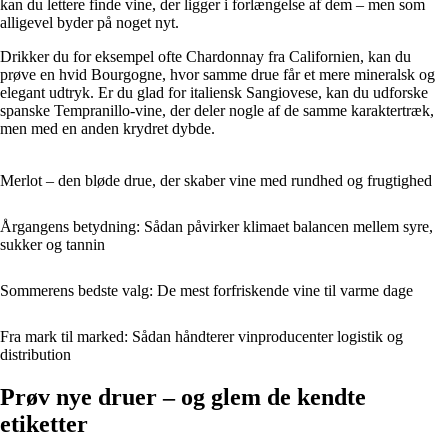
kan du lettere finde vine, der ligger i forlængelse af dem – men som
alligevel byder på noget nyt.
Drikker du for eksempel ofte Chardonnay fra Californien, kan du
prøve en hvid Bourgogne, hvor samme drue får et mere mineralsk og
elegant udtryk. Er du glad for italiensk Sangiovese, kan du udforske
spanske Tempranillo-vine, der deler nogle af de samme karaktertræk,
men med en anden krydret dybde.
Merlot – den bløde drue, der skaber vine med rundhed og frugtighed
Årgangens betydning: Sådan påvirker klimaet balancen mellem syre,
sukker og tannin
Sommerens bedste valg: De mest forfriskende vine til varme dage
Fra mark til marked: Sådan håndterer vinproducenter logistik og
distribution
Prøv nye druer – og glem de kendte
etiketter