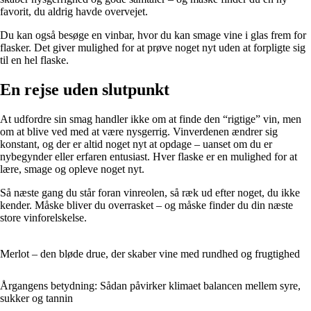
favorit, du aldrig havde overvejet.
Du kan også besøge en vinbar, hvor du kan smage vine i glas frem for
flasker. Det giver mulighed for at prøve noget nyt uden at forpligte sig
til en hel flaske.
En rejse uden slutpunkt
At udfordre sin smag handler ikke om at finde den “rigtige” vin, men
om at blive ved med at være nysgerrig. Vinverdenen ændrer sig
konstant, og der er altid noget nyt at opdage – uanset om du er
nybegynder eller erfaren entusiast. Hver flaske er en mulighed for at
lære, smage og opleve noget nyt.
Så næste gang du står foran vinreolen, så ræk ud efter noget, du ikke
kender. Måske bliver du overrasket – og måske finder du din næste
store vinforelskelse.
Merlot – den bløde drue, der skaber vine med rundhed og frugtighed
Årgangens betydning: Sådan påvirker klimaet balancen mellem syre,
sukker og tannin