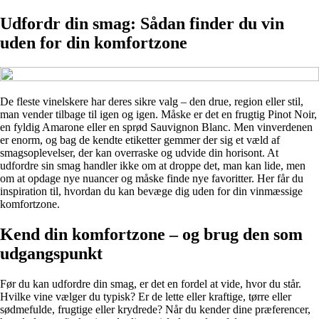
Udfordr din smag: Sådan finder du vin
uden for din komfortzone
De fleste vinelskere har deres sikre valg – den drue, region eller stil,
man vender tilbage til igen og igen. Måske er det en frugtig Pinot Noir,
en fyldig Amarone eller en sprød Sauvignon Blanc. Men vinverdenen
er enorm, og bag de kendte etiketter gemmer der sig et væld af
smagsoplevelser, der kan overraske og udvide din horisont. At
udfordre sin smag handler ikke om at droppe det, man kan lide, men
om at opdage nye nuancer og måske finde nye favoritter. Her får du
inspiration til, hvordan du kan bevæge dig uden for din vinmæssige
komfortzone.
Kend din komfortzone – og brug den som
udgangspunkt
Før du kan udfordre din smag, er det en fordel at vide, hvor du står.
Hvilke vine vælger du typisk? Er de lette eller kraftige, tørre eller
sødmefulde, frugtige eller krydrede? Når du kender dine præferencer,