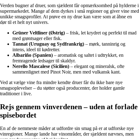
Verden bugner af druer, som sjældent får opmærksomhed på hylderne i
supermarkedet. Mange af dem dyrkes i små regioner og giver vine med
unikke smagsprofiler. At prøve en ny drue kan være som at åbne en
dør til et helt nyt univers.
Grüner Veltliner (Østrig)
– frisk, let krydret og perfekt til mad
med grøntsager eller fisk.
Tannat (Uruguay og Sydfrankrig)
– mørk, tanninrig og
intens, ideel til kødretter.
Albariño (Spanien)
– aromatisk og saltet i udtrykket, en
fremragende ledsager til skaldyr.
Nerello Mascalese (Sicilien)
– elegant og mineralsk, ofte
sammenlignet med Pinot Noir, men med vulkansk kant.
Ved at vælge vine fra mindre kendte druer får du ikke bare nye
smagsoplevelser – du støtter også producenter, der holder gamle
traditioner i live.
Rejs gennem vinverdenen – uden at forlade
spisebordet
En af de nemmeste måder at udfordre sin smag på er at udforske nye
vinregioner. Mange lande har vinområder, der sjældent nævnes, men